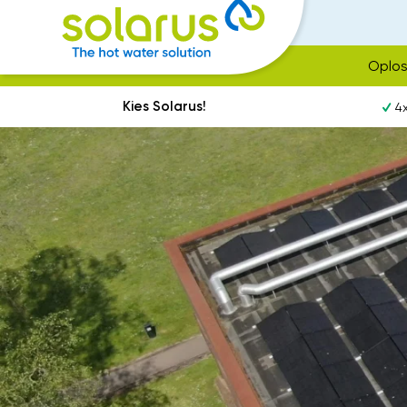
Oplos
Kies Solarus!
4