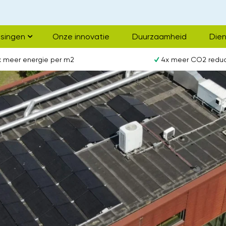
singen
Onze innovatie
Duurzaamheid
Die
x meer energie per m2
4x meer CO2 reduc