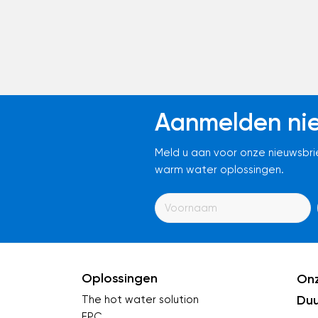
Aanmelden nie
Meld u aan voor onze nieuwsbri
warm water oplossingen.
Oplossingen
Onz
Du
The hot water solution
EPC