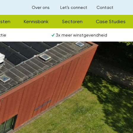
Over ons
Let’s connect
Contact
nsten
Kennisbank
Sectoren
Case Studies
tie
3x meer winstgevendheid