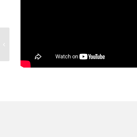
de Baak,
Landgoed ter
Horst