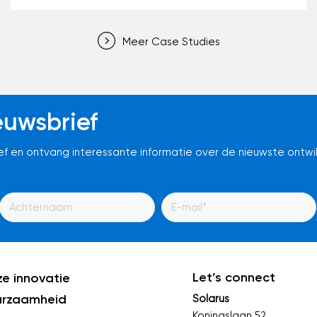
Meer Case Studies
uwsbrief
ef en ontvang interessante informatie over de nieuwste ontwi
Let’s connect
e innovatie
urzaamheid
Solarus
Koningslaan 52