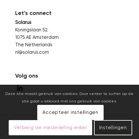
Let’s connect
Solarus
Koningslaan 52
1075 AE Amsterdam
The Netherlands
nl@solarus.com
Volg ons
Deze site maakt gebruik van cookies. Door verder te surfen op de
site gaat u akkoord met ons gebruik van cookies.
Accepteer instellingen
©2026 - Solarus |
Website door Creative Skills
Verberg de mededeling enkel
Instellingen
Privacy Policy
|
Terms & Conditions