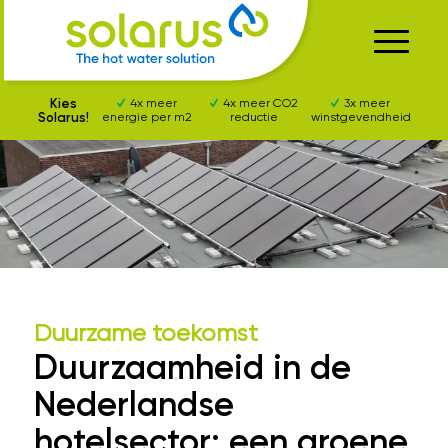
Kies
4x meer
4x meer CO2
3x meer
Solarus!
energie per m2
reductie
winstgevendheid
Duurzame toekomst
Duurzaamheid in de
Nederlandse
hotelsector: een groene