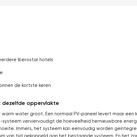
eerdere Iberostar hotels
ie
binnen de kortste keren
t dezelfde oppervlakte
aar warm water groot. Een normaal PV-paneel levert maar een 
-systeem verviervoudigt de hoeveelheid hernieuwbare energi
moeite. Immers, het systeem kan eenvoudig worden geïntegree
mum van tijd gekoppeld aan het bestaande systeem. En het z