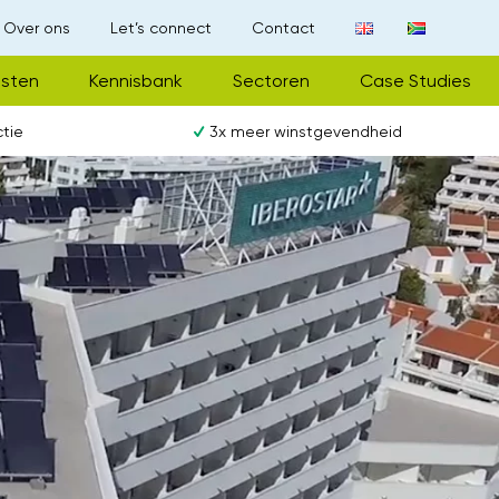
Over ons
Let’s connect
Contact
nsten
Kennisbank
Sectoren
Case Studies
tie
3x meer winstgevendheid