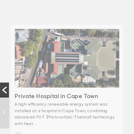
Private Hospital in Cape Town
A high-efficiency renewable energy system was
installed at a hospital in Cape Town, combining
Syta truckwash
advanced PV-T (Photovoltaic-Thermal) technology
with heat...