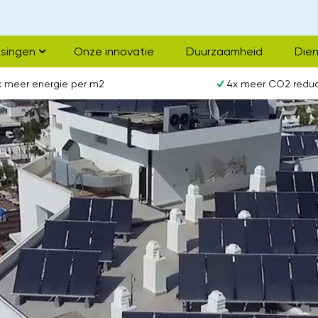
singen
Onze innovatie
Duurzaamheid
Die
x meer energie per m2
4x meer CO2 reduc