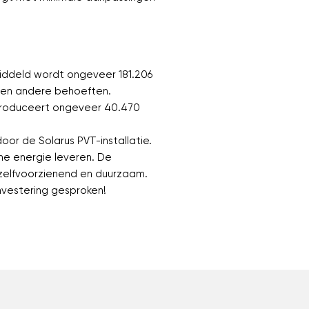
iddeld wordt ongeveer 181.206
 en andere behoeften.
 produceert ongeveer 40.470
oor de Solarus PVT-installatie.
e energie leveren. De
u zelfvoorzienend en duurzaam.
investering gesproken!