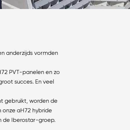
zen anderzijds vormden
 aH72 PVT-panelen en zo
groot succes. En veel
t gebruikt, worden de
n onze aH72 hybride
n de Iberostar-groep.