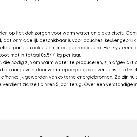
len op het dak zorgen voor warm water en elektriciteit. Gem
dat onmiddellijk beschikbaar is voor douches, keukengebruik
ezelfde panelen ook elektriciteit geproduceerd. Het systeem
ot met in totaal 86.544 kg per jaar.
k, die nodig zijn om warm water te produceren, zijn afgevlakt d
d en aangevuld door warmtepompen, die eveneens elektrisch
er afhankelijk geworden van externe energiebronnen. Ze zijn n
ie verdient zichzelf binnen 5 jaar terug. Over een verstandige 